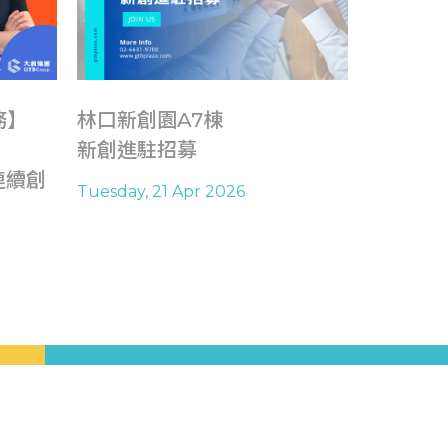
務】
林口新創園A7棟
一日免費
新創進駐招募
林口共享
連續創
Tuesday, 21 Apr 2026
Thursday,