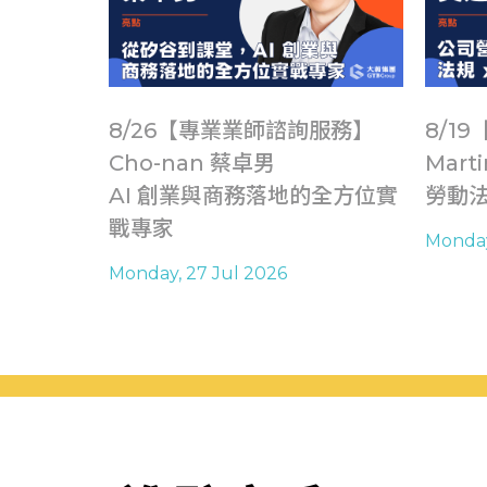
】
8/26【專業業師諮詢服務】
8/1
Cho-nan 蔡卓男
Mart
AI 創業與商務落地的全方位實
勞動法
戰專家
Monday
Monday, 27 Jul 2026