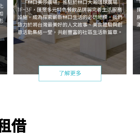
「林口美莎廣場」進駐於林口大瀚環球廣場
化
1F~3F，匯聚多元特色餐飲品牌與完善生活服務
如
設施，成為探索嶄新林口生活的必訪地標。我們
形
致力於將台灣最美好的人文故事、美食體驗與創
意活動集結一堂，共創豐富的社區生活新篇章。
了解更多
租借