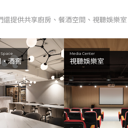
們還提供共享廚房、餐酒空間、視聽娛樂室
e Space
Media Center
間・酒窖
視聽娛樂室