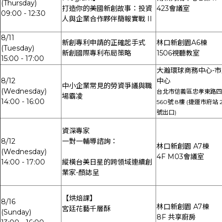
(Thursday)
打造你的美國新創故事：投資
423會議室
09:00 - 12:30
人與企業合作夥伴簡報實戰 II
8/11
新創專利申請的正確起手式
林口新創園A6棟
(Tuesday)
新創國際專利布局策略
1506視聽教室
15:00 - 17:00
大瀚環球商務中心-市
8/12
中心
中小企業常見的勞資爭議與職
(Wednesday)
台北市信義區忠孝東路四
場霸凌
14:00 - 16:00
560號 8樓 (捷運市府站 
號出口)
資深專家
8/12
一對一輔導諮詢：
林口新創園 A7棟
(Wednesday)
4F M03會議室
14:00 - 17:00
縱橫台美日星的跨領域連續創
業家-顏誌呈
【烘焙課】
8/16
林口新創園 A7棟
宮廷花藝千層酥
(Sunday)
8F 共享廚房