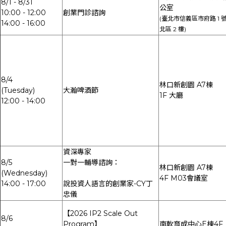
8/1 - 8/31
公室
10:00 - 12:00
創業門診諮詢
(臺北市信義區市府路 1 
14:00 - 16:00
北區 2 樓)
8/4
林口新創園 A7棟
(Tuesday)
大瀚啤酒節
1F 大廳
12:00 - 14:00
資深專家
8/5
一對一輔導諮詢：
林口新創園 A7棟
(Wednesday)
4F M03會議室
14:00 - 17:00
說投資人語言的創業家-CY丁
忠儀
【2026 IP2 Scale Out
8/6
Program】
南軟育成中心E棟4F