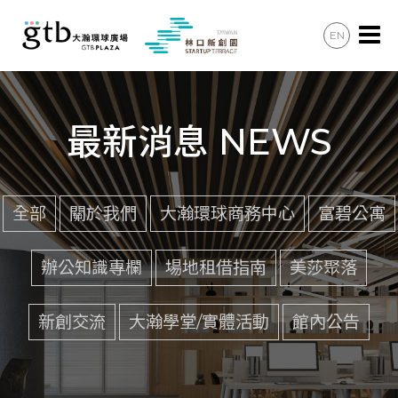
EN
辦公會議
住宿住宅
最新消息 NEWS
美食購物
共享空間
全部
關於我們
大瀚環球商務中心
富碧公寓
最新消息
辦公知識專欄
場地租借指南
美莎聚落
加入會員
新創交流
大瀚學堂/實體活動
館內公告
聯絡諮詢
交通資訊