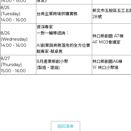
14:00 - 15:00
隊友》
8/25
新北市五股區五工五
(Tuesday)
台商企業跨境併購實務
28號
14:00 - 16:00
資深專家
8/26
一對一輔導諮詢：
林口新創園 A7棟
(Wednesday)
4F M03會議室
14:00 - 16:00
AI創業與商務落地的全方位實
戰專家-蔡卓男
8/27
8月產業新創小聚
林口新創園A6棟
(Thursday)
(製造、建設)
1F 林口小聚場
15:00 - 16:00
返回清單