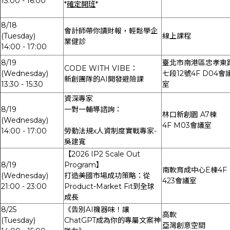
13:00 - 16:00
*
確定開班
*
8/18
會計師帶你讀財報，輕鬆學企
(Tuesday)
線上課程
業健診
14:00 - 17:00
8/19
臺北市南港區忠孝東
CODE WITH VIBE：
(Wednesday)
七段12號4F D04會
新創團隊的AI開發避險課
13:30 - 15:30
室
資深專家
8/19
一對一輔導諮詢：
林口新創園 A7棟
(Wednesday)
4F M03會議室
14:00 - 17:00
勞動法規x人資制度實戰專家-
吳建寬
【2026 IP2 Scale Out
8/19
Program】
南軟育成中心E棟4F
(Wednesday)
打造美國市場成功策略：從
423會議室
21:00 - 23:00
Product-Market Fit到全球
成長
8/25
《告別AI機器味！讓
高軟
(Tuesday)
ChatGPT成為你的專屬文案神
亞灣創意空間