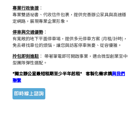
專業行政後援
：
專業雙語祕書、代收信件包裹，提供完善辦公家具與高速穩
定網路，展現專業企業形象。
停車與交通優勢
：
有寬敞的地下平面停車場，提供多元停車方案 (月租/計時)，
免去尋找車位的煩惱，讓您與訪客停車無憂、從容優雅。
拎包即刻進駐
： 帶著筆電即可開啟事業，適合微型創業至中
型團隊彈性選配。
*獨立辦公室最短租期至少半年起租* 客製化需求請
與我們
聯繫