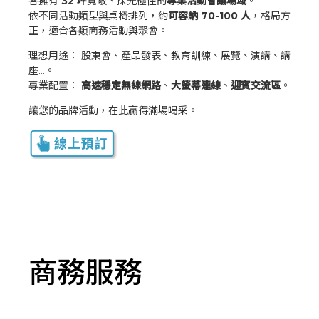
各擁有
32 坪
寬敞、採光極佳的
專業活動會議場域
。
依不同活動類型與桌椅排列，約
可容納 70-100 人
，格局方
正，適合各類商務活動與聚會。
理想用途： 股東會、產品發表、教育訓練、展覽、演講、講
座...。
專業配置：
高速穩定無線網路
、
大螢幕連線
、
迎賓交流區
。
讓您的品牌活動，在此贏得滿場喝采。
商務服務