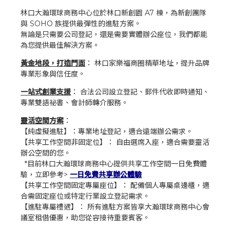
林口大瀚環球商務中心位於林口新創園 A7 棟，為新創團隊
與 SOHO 族提供最彈性的進駐方案。
無論是只需要公司登記，還是需要實體辦公座位，我們都能
為您提供最佳解決方案。
黃金地段，打造門面
： 林口家樂福商圈精華地址，提升品牌
專業形象與信任度。
一站式創業支援
： 合法公司設立登記、郵件代收即時通知、
專業雙語祕書、會計師轉介服務。
靈活空間方案
：
【純虛擬進駐】：專業地址登記，適合遠端辦公需求。
【共享工作空間非固定位】： 自由選席入座，適合需要靈活
辦公空間的您。
*目前林口大瀚環球商務中心提供共享工作空間一日免費體
驗，立即參考>
一日免費共享辦公體驗
【共享工作空間固定專屬座位】： 配備個人專屬桌邊櫃，適
合需固定座位或特定行業設立登記需求。
【進駐專屬禮遇】： 所有進駐方案皆享大瀚環球商務中心會
議室租借優惠，助您從容接待重要賓客。