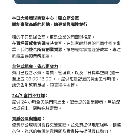
林口大瀚環球商務中心｜獨立辦公室
開創事業高峰的起點，讓專業與彈性並行
租的不只是辦公室，更是企業的門面與格局。
在
百坪質感會客區
接待貴客，在如家般舒適的氛圍中衝刺事
業。我們
整合所有創業資源
，讓您輕鬆掌握經營成本，專注
於最重要的業務拓展。
全包式租金，省心更省力
：
費用已包含水費、電費、管理費，以及平日標準空調 (週一
至週五 09:00-18:00)，，提供您最舒適的黃金工作時段。
讓您告別繁瑣單據，預算精準控管。
24/7 奮鬥不打烊
：
提供 24 小時全天候門禁進出。配合您的創業節奏，無論深
夜或週末，隨時進駐奮戰。
質感公區與補給
：
優質辦公環境與會客交流空間，並免費提供現磨咖啡、精選
茶包，為您的每個創意瞬間及貴賓接待提供最佳動力。