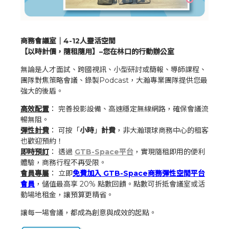
商務會議室｜4-12人靈活空間
【以時計價，隨租隨用】–您在林口的行動辦公室
無論是人才面試、跨國視訊、小型研討或簡報、導師課程、
團隊對焦策略會議、錄製Podcast，大瀚專業團隊提供您最
強大的後盾。
高效配置
： 完善投影設備、高速穩定無線網路，確保會議流
暢無阻。
彈性計費
： 可按「
小時
」
計費
，非大瀚環球商務中心的租客
也歡迎預約！
即時預訂
： 透過
GTB-Space平台
，實現隨租即用的便利
體驗，商務行程不再受限。
會員專屬
： 立即
免費加入 GTB-Space商務彈性空間平台
會員
，儲值最高享 20% 點數回饋。點數可折抵會議室或活
動場地租金，讓預算更精省。
讓每一場會議，都成為創意與成效的起點。