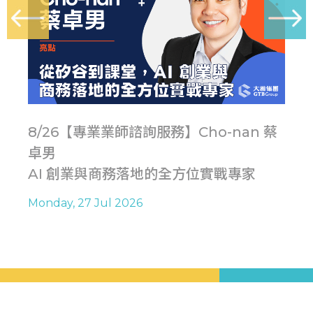
8/26【專業業師諮詢服務】Cho-nan 蔡
8
卓男
寬
AI 創業與商務落地的全方位實戰專家
勞
Monday, 27 Jul 2026
Mo