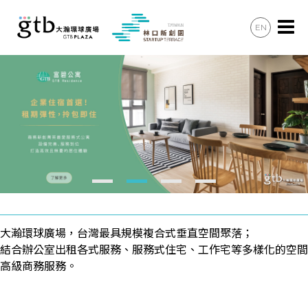
EN
辦公會議
住宿住宅
美食購物
共享空間
最新消息
加入會員
大瀚環球廣場，台灣最具規模複合式垂直空間聚落；
聯絡諮詢
結合辦公室出租各式服務、服務式住宅、工作宅等多樣化的空間
高級商務服務。
交通資訊