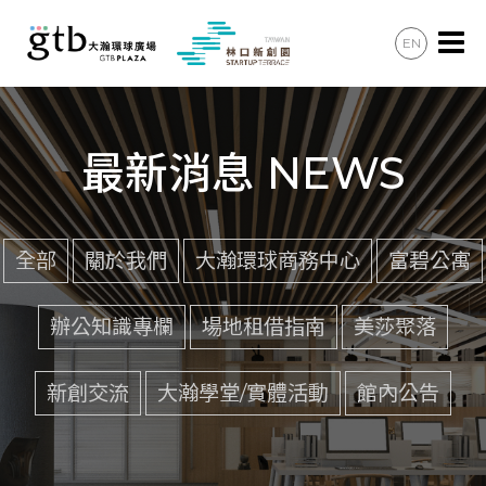
EN
辦公會議
住宿住宅
最新消息 NEWS
美食購物
共享空間
全部
關於我們
大瀚環球商務中心
富碧公寓
最新消息
辦公知識專欄
場地租借指南
美莎聚落
加入會員
新創交流
大瀚學堂/實體活動
館內公告
聯絡諮詢
交通資訊