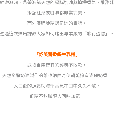
綿密濕潤，帶著濃郁天然的發酵奶油與檸檬香氣，酸甜
搭配紅茶或咖啡都非常完美，
而外層脆脆糖殼是她的靈魂，
透過這次烘焙課教大家如何烤出專業級的「旅行蛋糕」
「舒芙蕾香緹生乳捲」
送禮自用皆宜的經典不敗款，
天然發酵奶油製作的維也納曲奇使餅乾擁有濃郁奶香，
入口後的酥鬆與濃郁香氣在口中久久不散，
低糖不甜膩讓人回味無窮！