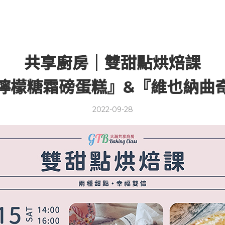
共享廚房｜雙甜點烘焙課
檸檬糖霜磅蛋糕』&『維也納曲
2022-09-28