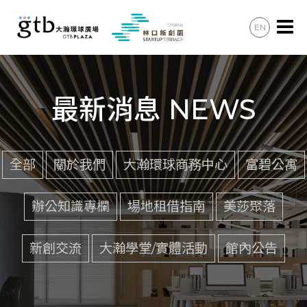
EN
辦公會議
住宿住宅
最新消息 NEWS
美食購物
共享空間
全部
關於我們
大瀚環球商務中心
富碧公寓
最新消息
辦公知識專欄
場地租借指南
美莎聚落
加入會員
新創交流
大瀚學堂/實體活動
館內公告
聯絡諮詢
交通資訊