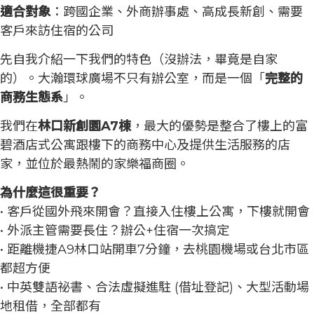
適合對象
：跨國企業、外商辦事處、高成長新創、需要
客戶來訪住宿的公司
先自我介紹一下我們的特色（沒辦法，畢竟是自家
的）。大瀚環球廣場不只有辦公室，而是一個「
完整的
商務生態系
」。
我們在
林口新創園A7棟
，最大的優勢是整合了樓上的富
碧酒店式公寓跟樓下的商務中心及提供生活服務的店
家，並位於最熱鬧的家樂福商圈。
為什麼這很重要？
• 客戶從國外飛來開會？直接入住樓上公寓，下樓就開會
• 外派主管需要長住？辦公+住宿一次搞定
• 距離機捷A9林口站開車7分鐘，去桃園機場或台北市區
都超方便
• 中英雙語祕書、合法虛擬進駐 (借址登記)、大型活動場
地租借，全部都有