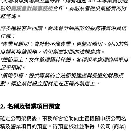
*大瀚環球廣場與五星好評、擁有超過 40 年專業實務經
驗的
喬成會計師事務所
合作，為創業者提供最堅實的財
務諮詢。
許多進駐客戶回饋，喬成會計師團隊的服務特質深具信
任感：
*專業且親切：會計師不僅專業，更能以親切、耐心的態
度講解複雜稅務，消弭創業初期的法規焦慮。
*細節至上：文件整理極其仔細，各種稅率處理的精準度
超乎預期。
*策略引導：提供專業的合法節稅建議與長遠的財務規
劃，讓企業從設立起就走在正確的軌道上。
2. 名稱及營業項目預查
確定公司架構後，事務所會協助向主管機關申請公司名
稱及營業項目的預查。待預查核准並取得「公司 (商業)