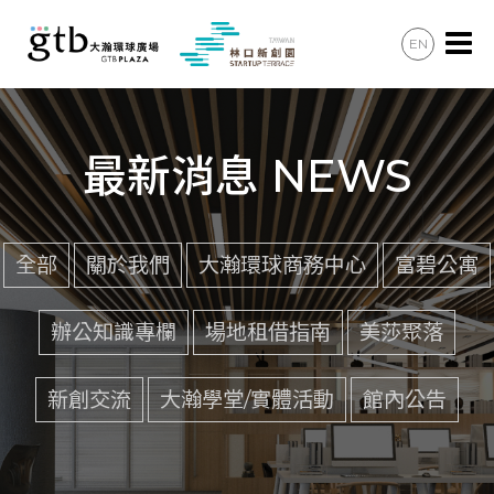
EN
辦公會議
住宿住宅
最新消息 NEWS
美食購物
共享空間
全部
關於我們
大瀚環球商務中心
富碧公寓
最新消息
辦公知識專欄
場地租借指南
美莎聚落
加入會員
新創交流
大瀚學堂/實體活動
館內公告
聯絡諮詢
交通資訊