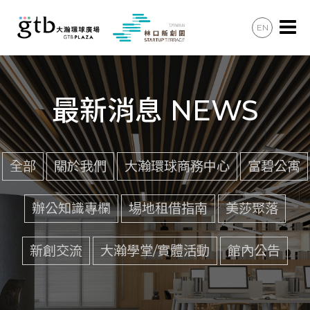
EN
辦公會議
住宿住宅
最新消息 NEWS
美食購物
共享空間
全部
關於我們
大瀚環球商務中心
富碧公寓
最新消息
辦公知識專欄
場地租借指南
美莎聚落
加入會員
新創交流
大瀚學堂/實體活動
館內公告
聯絡諮詢
交通資訊