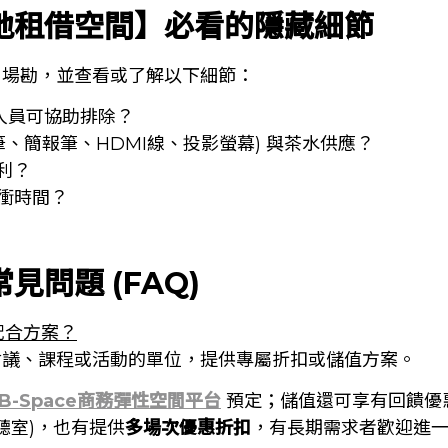
地租借空間】必看的隱藏細節
自場勘，並查看或了解以下細節：
人員可協助排除？
、簡報筆、HDMI線、投影螢幕) 與茶水供應？
利？
衝時間？
問題 (FAQ)
配合方案？
會議、課程或活動的單位，提供專屬折扣或儲值方案。
TB-Space商務彈性空間平台
預定；儲值還可享有回饋優
聽室)，也有提供
多場次優惠折扣
，有長期需求者歡迎進一