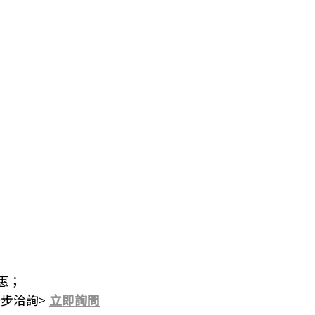
惠；
步洽詢>
立即詢問